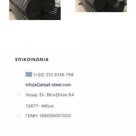
–
Αερίου
ών
Θέρμανσης
ΕΠΙΚΟΙΝΩΝΙΑ
(+30) 210 6146 766
info[at]atsali-steel.com
Λεωφ. Ελ. Βενιζέλου 64
10677- Αθήνα
ΓΕΜΗ: 168099001000