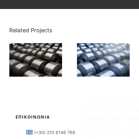
Related Projects
Ρολά &
Ρολά και
Φύλλα
Φύλλα
Ψυχρής
Γαλβανισμ
Έλασης
ΕΠΙΚΟΙΝΩΝΙΑ
(+30) 210 6146 766