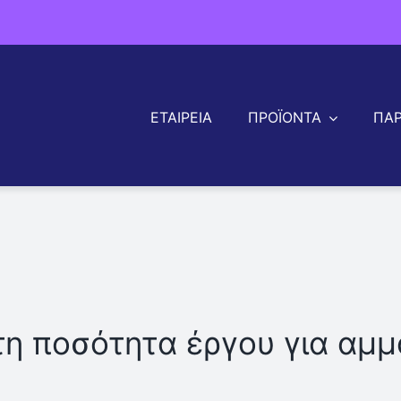
ΕΤΑΙΡΕΙΑ
ΠΡΟΪΟΝΤΑ
ΠΑ
ΠΛΑΤΕΑ ΠΡΟΪΟΝΤΑ
Ρολά & Φύλλα Θερμής Έλασης
Ρολά & Φύλλα Ψυχρής Έλασης
Ρολά & Φύλλα Πικλαρισμένα
Ρολά & Φύλλα Γαλβανισμένα
Ρολά & Φύλλα Ανάγλυφα
Λαμαρίνες Κατασκευών & Ναυπηγικής
τη ποσότητα έργου για αμμ