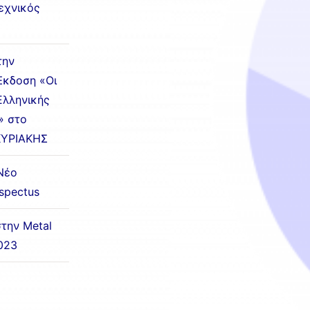
εχνικός
την
Έκδοση «Οι
Ελληνικής
» στο
ΚΥΡΙΑΚΗΣ
Νέο
ospectus
την Metal
023