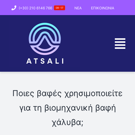
Skip
(+30) 210 6146 766
NEA
ΕΠΙΚΟΙΝΩΝΙΑ
09 -17
to
content
Tog
Nav
ΕΤΑΙΡΕΙΑ
ΠΡΟΪΟΝΤΑ
Ποιες βαφές χρησιμοποιείτε
για τη βιομηχανική βαφή
ΠΑΡΑΓΩΓΗ
χάλυβα;
ΑΡΘΡΑ