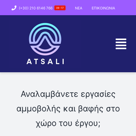
Skip
(+30) 210 6146 766
NEA
ΕΠΙΚΟΙΝΩΝΙΑ
09 -17
to
content
Tog
Nav
ΕΤΑΙΡΕΙΑ
ΠΡΟΪΟΝΤΑ
Αναλαμβάνετε εργασίες
αμμοβολής και βαφής στο
ΠΑΡΑΓΩΓΗ
χώρο του έργου;
ΑΡΘΡΑ