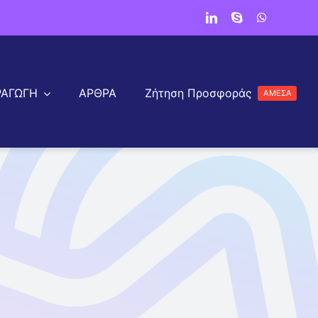
ΡΑΓΩΓΗ
ΑΡΘΡΑ
Ζήτηση Προσφοράς
ΑΜΕΣΑ
a