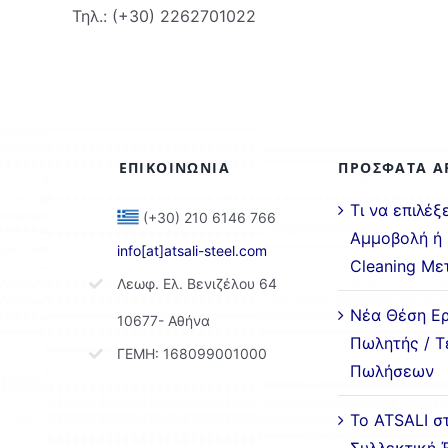
Τηλ.: (+30) 2262701022
ΕΠΙΚΟΙΝΩΝΙΑ
ΠΡΟΣΦΑΤΑ Α
Τι να επιλέξ
(+30) 210 6146 766
Αμμοβολή ή 
info[at]atsali-steel.com
Cleaning Με
Λεωφ. Ελ. Βενιζέλου 64
Νέα Θέση Ερ
10677- Αθήνα
Πωλητής / Τ
ΓΕΜΗ: 168099001000
Πωλήσεων
Το ATSALI σ