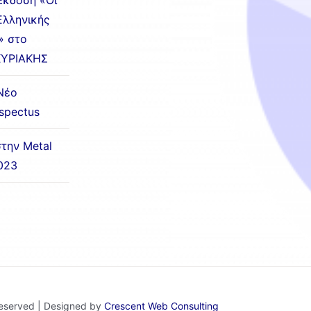
Έκδοση «Οι
Ελληνικής
» στο
ΚΥΡΙΑΚΗΣ
Νέο
ospectus
την Metal
023
 Reserved | Designed by
Crescent Web Consulting