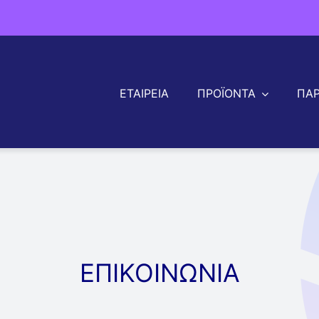
ΕΤΑΙΡΕΙΑ
ΠΡΟΪΟΝΤΑ
ΠΑ
ΠΛΑΤΕΑ ΠΡΟΪΟΝΤΑ
Ρολά & Φύλλα Θερμής Έλασης
Ρολά & Φύλλα Ψυχρής Έλασης
Ρολά & Φύλλα Πικλαρισμένα
Ρολά & Φύλλα Γαλβανισμένα
Ρολά & Φύλλα Ανάγλυφα
Λαμαρίνες Κατασκευών & Ναυπηγικής
ΕΠΙΚΟΙΝΩΝΙΑ